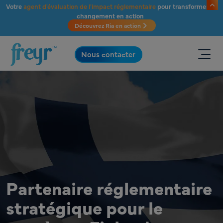
Passer au contenu principal
Votre
agent d'évaluation de l'impact réglementaire
pour transformer le
changement en action
Découvrez Ria en action
.
Nous contacter
Partenaire réglementaire
stratégique pour le