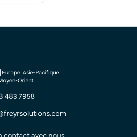
Europe
Asie-Pacifique
 Moyen-Orient
8 483 7958
@freyrsolutions.com
n contact avec nous