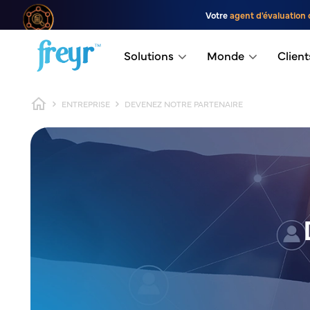
Passer au contenu principal
Votre
agent d'évaluation 
.
Solutions
Monde
Client
Fil d'Ariane
ENTREPRISE
DEVENEZ NOTRE PARTENAIRE