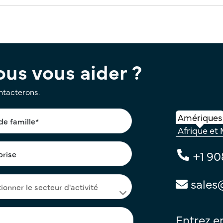
s vous aider ?
ontacterons.
Amériques
Afrique et
+1 90
sales
Entrez e