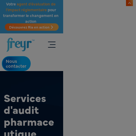
Passer au contenu principal
Votre
agent d'évaluation de
l'impact réglementaire
pour
transformer le changement en
action
.
Découvrez Ria en action
Nous
contacter
Services
d'audit
pharmace
utique