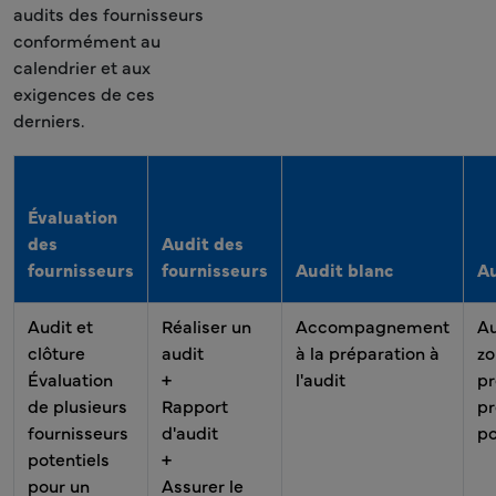
audits des fournisseurs
conformément au
calendrier et aux
exigences de ces
derniers.
Évaluation
des
Audit des
fournisseurs
fournisseurs
Audit blanc
Au
Audit et
Réaliser un
Accompagnement
Au
clôture
audit
à la préparation à
zo
Évaluation
+
l'audit
pr
de plusieurs
Rapport
pr
fournisseurs
d'audit
po
potentiels
+
pour un
Assurer le