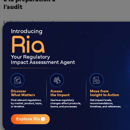
l'audit
Le facteur préoccupant
pour toute entreprise
pharmaceutique/cosmétique/de
dispositifs médicaux est
la réception de
notifications d'audit
soudaines de la part des
autorités sanitaires (HA).
Ne pas être préparé à
un audit peut être un
défi pour les
organisations, même
lorsque les processus
sont établis et que les
SOP sont définies
conformément aux