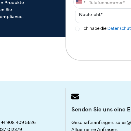
n Produkte
en Sie
ompliance.
Ich habe die
Datenschu
Senden Sie uns eine E
/
+1 908 409 5626
Geschäftsanfragen:
sales@
037 012379
Allgemeine Anfragen: