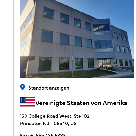
Standort anzeigen
Vereinigte Staaten von Amerika
150 College Road West, Ste 102,
Princeton NJ - 08540, US
Fax:
+1 866 486 6883