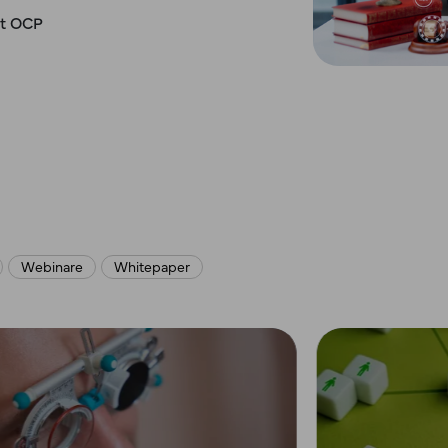
it OCP
Webinare
Whitepaper