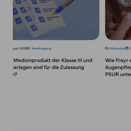
Fallstudien
13. Mai 2025
Marktzugang
Wie Freyr einen der größten Hersteller von
Augenpflegediagnostika und -geräten für
PSUR unterstützte