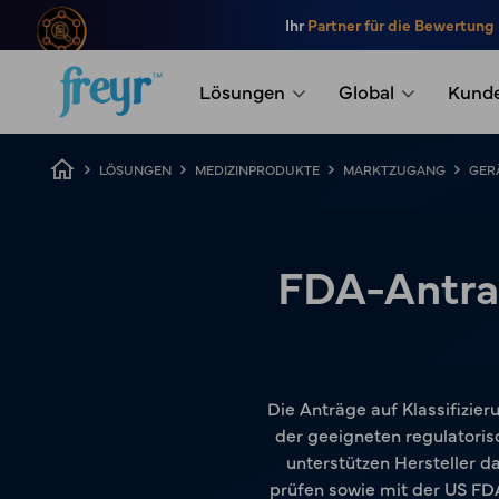
Zum Hauptinhalt springen
Ihr
Partner für die Bewertung
.
Lösungen
Global
Kund
Breadcrumb
LÖSUNGEN
MEDIZINPRODUKTE
MARKTZUGANG
GER
FDA-Antra
Die Anträge auf Klassifizi
der geeigneten regulatori
unterstützen Hersteller 
prüfen sowie mit der US FDA