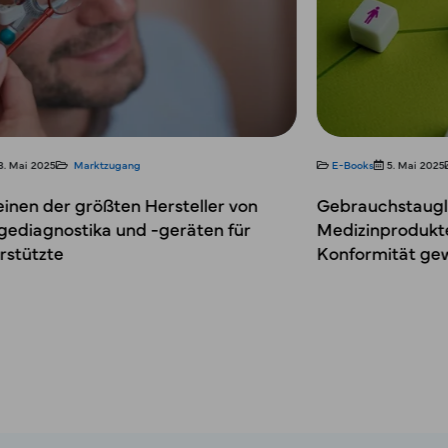
E-Books
5. Mai 2025
Marktzugang
Falls
Gebrauchstauglichkeit in der Entwicklung von
Wie F
Medizinprodukten: Sicherheit, Effizienz und
Heal
Konformität gewährleisten
unter