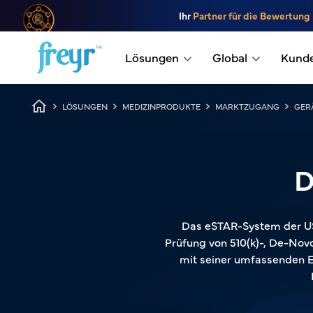
Zum Hauptinhalt springen
Ihr
Partner für die Bewertung
.
Lösungen
Global
Kund
Breadcrumb
LÖSUNGEN
MEDIZINPRODUKTE
MARKTZUGANG
GER
D
Das eSTAR-System der US
Prüfung von 510(k)-, De-Novo
mit seiner umfassenden 