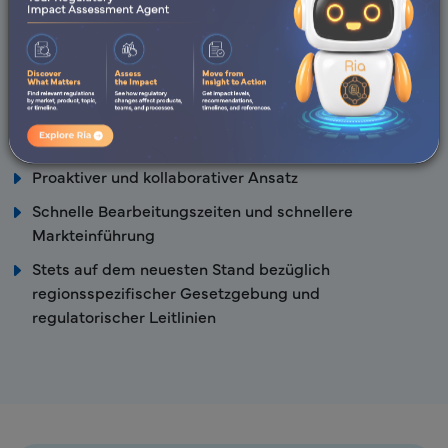
Vertretung vor Ort
Vorteile von Freyr
Expertenteam für regulatorische Angelegenheiten mit
nachgewiesener globaler RA-Expertise
Proaktiver und kollaborativer Ansatz
Schnelle Bearbeitungszeiten und schnellere
Markteinführung
Stets auf dem neuesten Stand bezüglich
regionsspezifischer Gesetzgebung und
regulatorischer Leitlinien