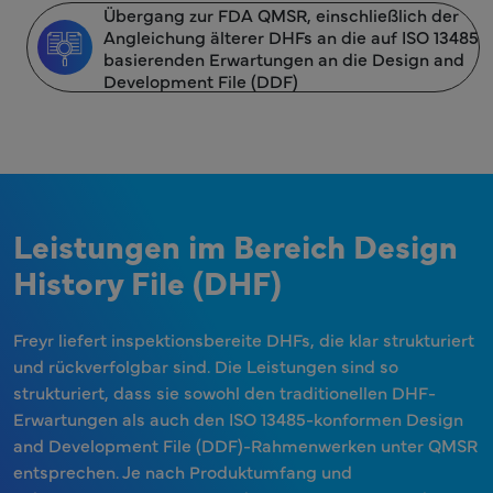
Übergang zur FDA QMSR, einschließlich der
Angleichung älterer DHFs an die auf ISO 13485
basierenden Erwartungen an die Design and
Development File (DDF)
Leistungen im Bereich Design
History File (DHF)
Freyr liefert inspektionsbereite DHFs, die klar strukturiert
und rückverfolgbar sind. Die Leistungen sind so
strukturiert, dass sie sowohl den traditionellen DHF-
Erwartungen als auch den ISO 13485-konformen Design
and Development File (DDF)-Rahmenwerken unter QMSR
entsprechen. Je nach Produktumfang und