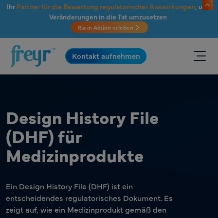
Zum Hauptinhalt springen
Ihr
Partner für die Bewertung regulatorischer Auswirkungen
, um
Veränderungen in die Tat umzusetzen
Ria in Aktion erleben
.
Kontakt aufnehmen
Design History File
(DHF) für
Medizinprodukte
Ein Design History File (DHF) ist ein
entscheidendes regulatorisches Dokument. Es
zeigt auf, wie ein Medizinprodukt gemäß den