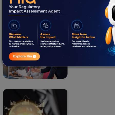
Vorschriften und bieten
umfassende Dienstleistungen an,
um Sie bei der Navigation durch
die Komplexität der EUDR-
Verordnung zu unterstützen.
Unsere Dienstleistungen
umfassen:
Entwicklung und
Implementierung von
Sorgfaltspflichtsystemen