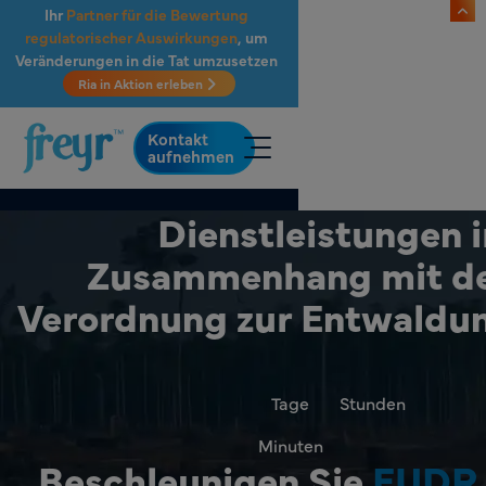
Zum Hauptinhalt springen
Ihr
Partner für die Bewertung
regulatorischer Auswirkungen
, um
Veränderungen in die Tat umzusetzen
.
Ria in Aktion erleben
Kontakt
aufnehmen
Dienstleistungen 
Zusammenhang mit de
Verordnung zur Entwaldu
Tage
Stunden
Minuten
Beschleunigen Sie
EUDR