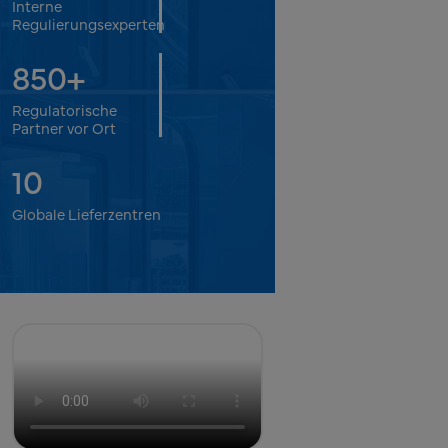
Interne
Regulierungsexperten
850
+
Regulatorische
Partner vor Ort
10
Globale Lieferzentren