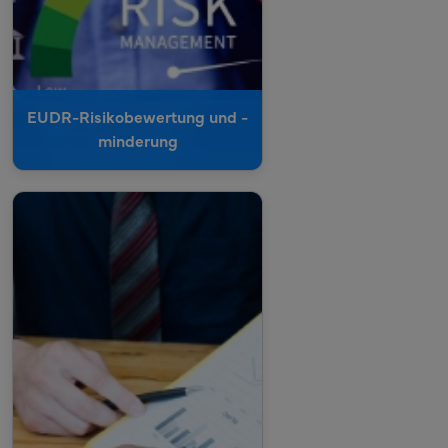
Plänen zur Minderung
identifizierter Risiken.
Zusammenarbeit mit
Lieferanten zur
EUDR-Risikobewertung und -
Verbesserung der
minderung
Praktiken.
Dokumentation und
Aufzeichnungen pflegen,
um die Einhaltung der
EUDR nachzuweisen.
Erforderliche Berichte an
die Behörden vorbereiten
und einreichen, um
sicherzustellen, dass die
regulatorischen
Standards erfüllt werden.