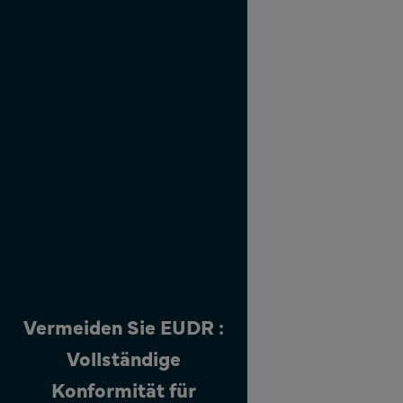
und mittlere
Unternehmen
die in der
Verordnung
festgelegten
neuen
Sorgfalts- und
Berichtspflichten
erfüllen.
Vermeiden Sie EUDR :
Vollständige
Konformität für