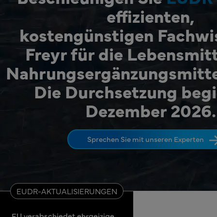
effizienten,
kostengünstigen Fachwi
Freyr für die Lebensmit
Nahrungsergänzungsmitte
Die Durchsetzung begi
Dezember 2026.
Sprechen Sie mit unseren Experten
EUDR-AKTUALISIERUNGEN
EU verabschiedet ehrgeizige
Europäische K