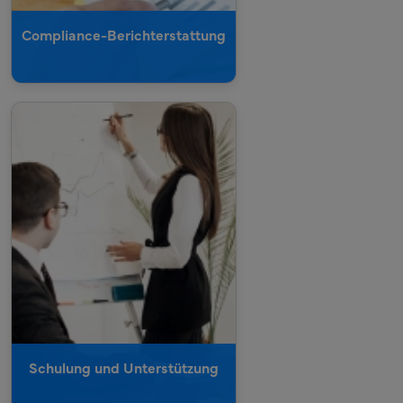
Compliance-Berichterstattung
Schulungen zu den
EUDR-Anforderungen
und den Verfahren zur
Sorgfaltspflicht anbieten.
Lieferanten über die
Einhaltung der EUDR und
bewährte Verfahren für
eine nachhaltige
Beschaffung aufklären.
Schulung und Unterstützung