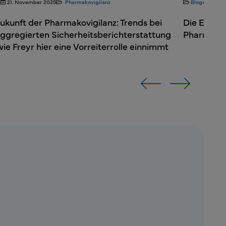
s
21. November 2025
Pharmakovigilanz
Blogs
13. A
ukunft der Pharmakovigilanz: Trends bei
Die Entwi
aggregierten Sicherheitsberichterstattung
Pharmakovi
ie Freyr hier eine Vorreiterrolle einnimmt