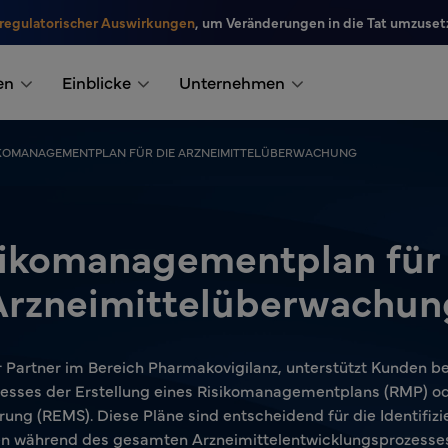
 regulatorischer Auswirkungen
, um Veränderungen in die Tat umzuset
en
Einblicke
Unternehmen
IKOMANAGEMENTPLAN FÜR DIE ARZNEIMITTELÜBERWACHUNG
sikomanagementplan für 
Arzneimittelüberwachun
ger Partner im Bereich Pharmakovigilanz, unterstützt Kunden b
esses der Erstellung eines Risikomanagementplans (RMP) ode
ung (REMS). Diese Pläne sind entscheidend für die Identifiz
en während des gesamten Arzneimittelentwicklungsprozesses 