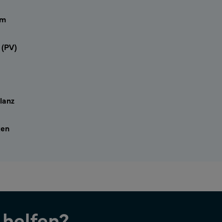
im
 (PV)
lanz
ken
 helfen?