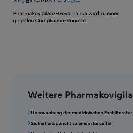
Blogs
11. Juni 2026
Pharmakovigilanz
e
Pharmakovigilanz-Governance wird zu einer
t
globalen Compliance-Priorität
Weitere Pharmakovigila
MPR – Menüblock Pharmakovigilanz
Überwachung der medizinischen Fachliteratur
Sicherheitsbericht zu einem Einzelfall