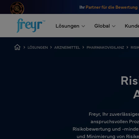
Zum Hauptinhalt springen
Ihr
Partner für die Bewertung
.
Lösungen
Global
Kund
Breadcrumb
LÖSUNGEN
ARZNEIMITTEL
PHARMAKOVIGILANZ
RIS
Ri
Freyr, Ihr zuverlässi
anspruchsvollen Proz
Risikobewertung und -minder
und Minimierung von Risik