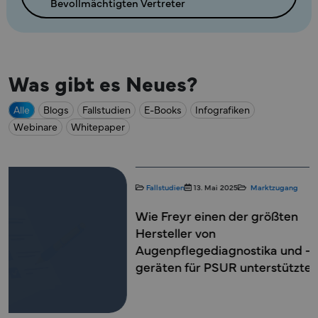
Bevollmächtigten Vertreter
Was gibt es Neues?
Alle
Blogs
Fallstudien
E-Books
Infografiken
Webinare
Whitepaper
E-Books
5. Mai 2
Gebrauchstaug
Entwicklung v
Sicherheit, Ef
gewährleiste