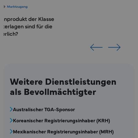
Fallstudien
13. Mai 2025
Marktzugang
Wie Freyr einen der größten
Hersteller von
Augenpflegediagnostika und -
geräten für PSUR unterstützte
Weitere Dienstleistungen
als Bevollmächtigter
Menüblock: Dienstleistungen für Bevollmäch
Australischer TGA-Sponsor
Koreanischer Registrierungsinhaber (KRH)