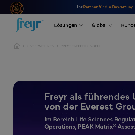
Zum Hauptinhalt springen
Ihr
Partner für die Bewertung
.
Lösungen
Global
Kund
Breadcrumb
UNTERNEHMEN
PRESSEMITTEILUNGEN
Freyr als führende
von der Everest Gro
Im Bereich Life Sciences Regulat
Operations, PEAK Matrix® Asse