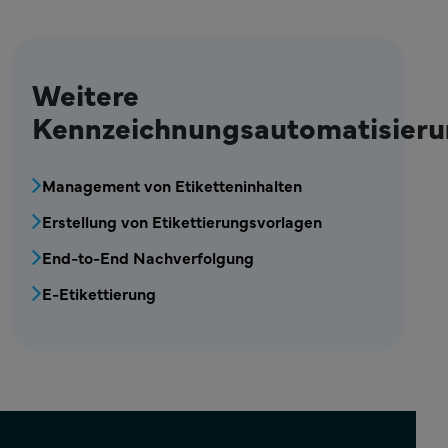
Weitere
Kennzeichnungsautomatisier
MPR - Kennzeichnung - Menü zur Kennzeich
Management von Etiketteninhalten
Erstellung von Etikettierungsvorlagen
End-to-End Nachverfolgung
E-Etikettierung