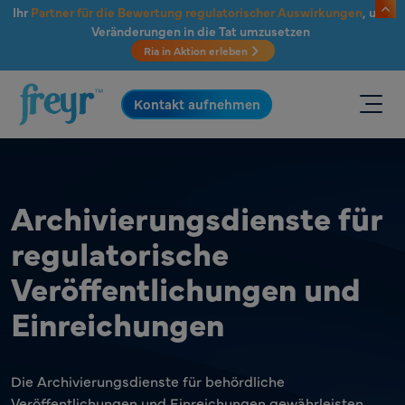
Zum Hauptinhalt springen
Ihr
Partner für die Bewertung regulatorischer Auswirkungen
, um
Veränderungen in die Tat umzusetzen
Ria in Aktion erleben
.
Kontakt aufnehmen
Archivierungsdienste für
regulatorische
Veröffentlichungen und
Einreichungen
Die Archivierungsdienste für behördliche
Veröffentlichungen und Einreichungen gewährleisten