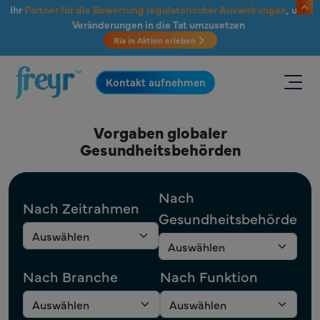
Zum Hauptinhalt springen
Ihr
Partner für die Bewertung regulatorischer Auswirkungen
, um
Veränderungen in die Tat umzusetzen
Ria in Aktion erleben
.
Kontakt aufnehmen
Vorgaben globaler
Gesundheitsbehörden
Nach
Nach Zeitrahmen
Gesundheitsbehörde
Nach Branche
Nach Funktion