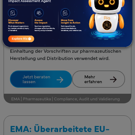
Die EMA hat im Juni 2026 eine vollständig
überarbeitete Zusammenstellung der
Unionsverfahren für GMP/GDP-Inspektionen
veröffentlicht, die den maßgeblichen
Referenzrahmen aktualisiert, der von allen
EU/EWR-Inspektoren und der Industrie für die
Einhaltung der Vorschriften zur pharmazeutischen
Herstellung und Distribution verwendet wird.
Jetzt beraten
Mehr
lassen
erfahren
EMA | Pharmazeutika | Compliance, Audit und Validierung
EMA: Überarbeitete EU-