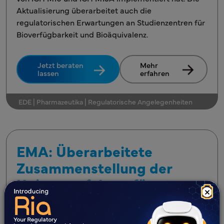
Aktualisierung überarbeitet auch die
regulatorischen Erwartungen an Studienzentren für
Bioverfügbarkeit und Bioäquivalenz.
Jetzt beraten
Mehr
lassen
erfahren
EDE | Pharmazeutika | Regulatorische Angelegenheiten
EMA: Überarbeitete
Zusammenstellung der
Unionsverfahren für
×
GMP-/GDP-Inspektionen –
Stand: Juni 2026