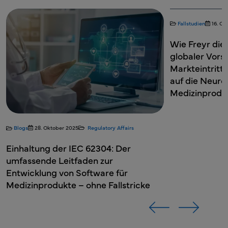
Fallstudien
16. Ok
Wie Freyr die
globaler Vors
Markteintritt 
auf die Neuro
Medizinprodu
Blogs
28. Oktober 2025
Regulatory Affairs
Einhaltung der IEC 62304: Der
umfassende Leitfaden zur
Entwicklung von Software für
Medizinprodukte – ohne Fallstricke