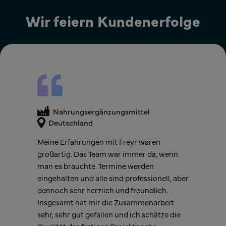
Wir feiern Kundenerfolge
Nahrungsergänzungsmittel
Nahrungsergänzungsmittel
Nahrungsergänzungsmittel
Niederlande
Deutschland
Freyr hat unsere Erwartungen übertroffen,
Die Zusammenarbeit mit Freyr hat uns
indem es eine problemlose und
Meine Erfahrungen mit Freyr waren
einen Teil der Sorgen und der Last
reibungslose Produktregistrierung in der
großartig. Das Team war immer da, wenn
genommen, die mit der Einhaltung
EU ermöglichte. Das Team war
man es brauchte. Termine werden
komplexer Verpackungsvorschriften sowie
professionell, reaktionsschnell und immer
eingehalten und alle sind professionell, aber
den sich ständig ändernden Anforderungen
bereit, bei Bedarf Klarheit zu schaffen. Als
dennoch sehr herzlich und freundlich.
und Rahmenbedingungen verbunden sind.
Ergebnis sind wir nun dank ihrer
Insgesamt hat mir die Zusammenarbeit
Wir wissen nun, dass wir bei der weiteren
fachkundigen Beratung und makellosen
sehr, sehr gut gefallen und ich schätze die
Zusammenarbeit mit ihnen in sicheren