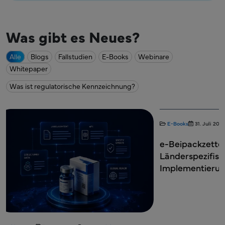
Was gibt es Neues?
Alle
Blogs
Fallstudien
E-Books
Webinare
Whitepaper
Was ist regulatorische Kennzeichnung?
E-Books
31. Juli 2026
Kennzeichnung
Blogs
2. Juli 2026
e-Beipackzettel Globale Vorschriften:
CCDS-Entwick
Länderspezifische Anforderungen und
Die Grundlage
Implementierungsstrategie
Kennzeichnun