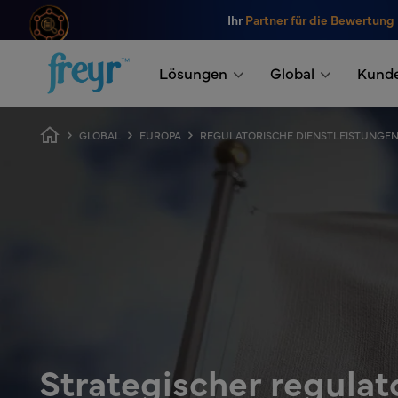
Zum Hauptinhalt springen
Ihr
Partner für die Bewertung
.
Lösungen
Global
Kund
Breadcrumb
GLOBAL
EUROPA
REGULATORISCHE DIENSTLEISTUNGEN
Strategischer regulat