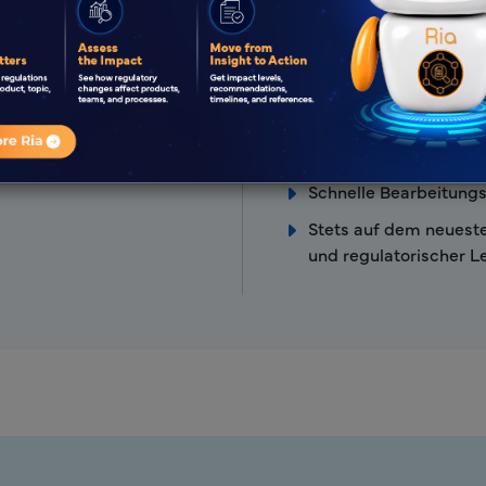
Strategische lokale K
Regulierungsbehörde 
Expertenteam für reg
igence
globaler RA-Expertise
leistungen
Proaktiver und kollabo
Schnelle Bearbeitungs
Stets auf dem neuest
und regulatorischer Le