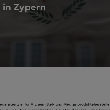
g in Zypern
begehrten Ziel für Arzneimittel- und Medizinprodukteherstelle
en von den Pharmazeutischen Diensten des Gesundheitsminist