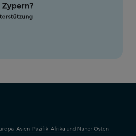
n Zypern?
nterstützung
uropa
Asien-Pazifik
Afrika und Naher Osten