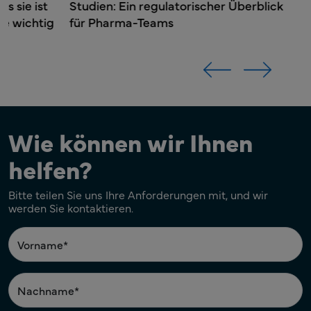
Studien: Ein regulatorischer Überblick
US-amerikanisches, multinationales Pharma- und
US-amerikanisches, multinationales Pharma- und
Biotechnologieunternehmen
für Pharma-Teams
Biotechnologieunternehmen
Wie können wir Ihnen
helfen?
Bitte teilen Sie uns Ihre Anforderungen mit, und wir
werden Sie kontaktieren.