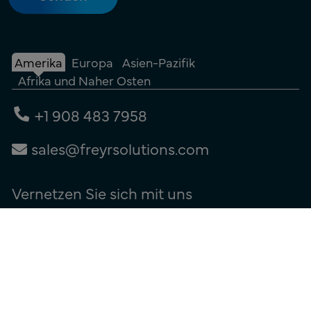
Amerika
Europa
Asien-Pazifik
Afrika und Naher Osten
+1 908 483 7958
sales@freyrsolutions.com
Vernetzen Sie sich mit uns
Nutzungsbedingungen
|
Datenschutzerklärung
|
Cookie-Richtlinie
© Copyright 2026
Freyr. Alle
Rechte vorbehalten.