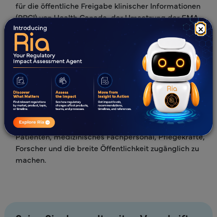
für die öffentliche Freigabe klinischer Informationen
(PRCI) von Health Canada, der Umsetzung der EMA-
×
Politik 0070 und Politik 0043 usw.
Erstellung des vollständigen Begründungsberichts
Unterstützung bei der Erstellung des
Anonymisierungsberichts
Unterstützung bei der Erstellung, Überprüfung und
Aufbereitung von Zusammenfassungen von
Studienergebnissen in leicht verständlicher Sprache,
um die klinischen Ergebnisse von Studien für
Patienten, medizinisches Fachpersonal, Pflegekräfte,
Forscher und die breite Öffentlichkeit zugänglich zu
machen.