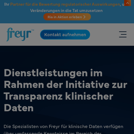
Zum Hauptinhalt springen
Ihr
Partner für die Bewertung regulatorischer Auswirkungen
, um
Veränderungen in die Tat umzusetzen
Ria in Aktion erleben
.
Kontakt aufnehmen
Dienstleistungen im
Rahmen der Initiative zur
Transparenz klinischer
Daten
Die Spezialisten von Freyr für klinische Daten verfügen
über umfassende Kenntnisse im Bereich der