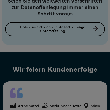
Seien Sie den weltweiten Vorschriften
zur Datenoffenlegung immer einen
Schritt voraus
Holen Sie sich noch heute fachkundige
Unterstützung
Wir feiern Kundenerfolge
Arzneimittel
Medizinische Texte
USA
Arzneimittel
Medizinische Texte
Indien
Arzneimittel
Medizinische Texte
Indien