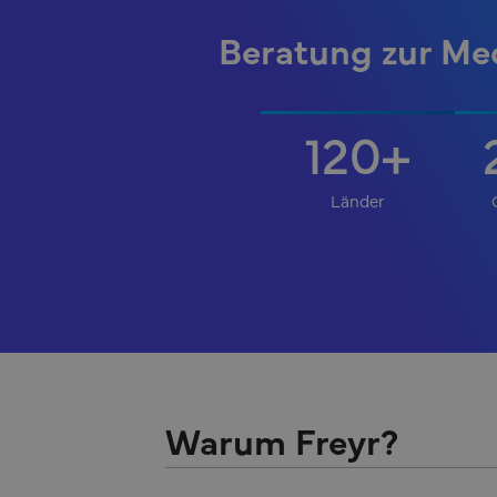
Beratung zur Me
120
+
Länder
Warum Freyr?