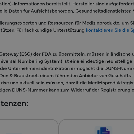
ication)-Informationen bereitstellt. Hersteller sind aufgeforde
lle Daten für Aufsichtsbehörden, Gesundheitsdienstleister, V
gulierungsexperten und Ressourcen für Medizinprodukte, um S
tützen. Für fachkundige Unterstützung
kontaktieren Sie die S
ateway (ESG) der FDA zu übermitteln, müssen inländische un
rsal Numbering System) ist eine eindeutige neunstellige 
r die Unternehmensidentifikation ermöglicht die DUNS-Numme
Dun & Bradstreet, einem führenden Anbieter von Geschäfts-
ise und aktuell sein müssen, damit die Medizinproduktregis
ltigen DUNS-Nummer kann zum Widerruf der Registrierung ei
tenzen: