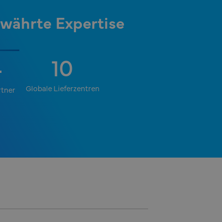
währte Expertise
10
+
Globale Lieferzentren
rtner