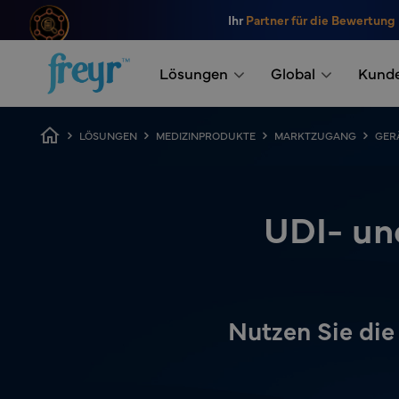
Zum Hauptinhalt springen
Ihr
Partner für die Bewertung
.
Lösungen
Global
Kund
Breadcrumb
LÖSUNGEN
MEDIZINPRODUKTE
MARKTZUGANG
GER
UDI- un
Nutzen Sie die