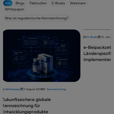
Alle
Blogs
Fallstudien
E-Books
Webinare
Whitepaper
Was ist regulatorische Kennzeichnung?
E-Books
31. Juli 2026
Kennzeichnung
Blogs
2. Juli 202
e-Beipackzettel Globale Vorschriften:
CCDS-Entwick
Länderspezifische Anforderungen und
Die Grundlage
Implementierungsstrategie
Kennzeichnun