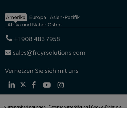
Amerika
Europa
Asien-Pazifik
Afrika und Naher Osten
+1 908 483 7958
sales@freyrsolutions.com
Vernetzen Sie sich mit uns
Nutzungsbedingungen
|
Datenschutzerklärung
|
Cookie-Richtlinie
© Copyright 2026
Freyr. Alle
Rechte vorbehalten.