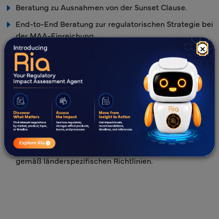
Beratung zu Ausnahmen von der Sunset Clause.
End-to-End Beratung zur regulatorischen Strategie bei
der MAA-Einreichung.
×
Regulierungsexperten mit umfassendem Verständnis
der Anforderungen der Gesundheitsbehörden (HA).
Erstellung einer regulatorischen Strategie für
Anfragen von Gesundheitsbehörden (HA).
Kommunikation/Interaktionen mit
Gesundheitsbehörden (HA) während des gesamten
Arzneimittel-Lebenszyklus.
Aktivitäten nach der Zulassung und LCM-Aktivitäten
gemäß länderspezifischen Richtlinien.