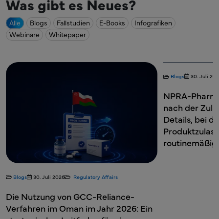
Was gibt es Neues?
Alle
Blogs
Fallstudien
E-Books
Infografiken
Webinare
Whitepaper
Blogs
30. Juli 2026
Regulatory Affairs
Bl
NPRA-Pharmakovigilanzpflichten
IMP
nach der Zulassung in Malaysia: Die
Inv
Details, bei denen
Dos
Produktzulassungsinhaber (PRHs)
routinemäßig Fehler machen
rs
ance-
 2026: Ein