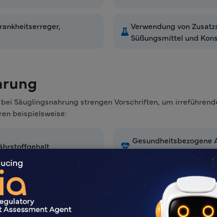
rankheitserreger,
Verwendung von Zusatzst
Süßungsmittel und Kons
hrung
ei Säuglingsnahrung strengen Vorschriften, um irreführende
ren beispielsweise:
Gesundheitsbezogene A
hrstoffgehalt
gesundheitlichen Nutze
Vergleichsaussagen: V
fe
Angaben zu Bio- und Na