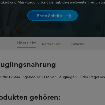
igkeit und Markttauglichkeit gemäß den weltweiten regulato
Erste Schritte
Übersicht
Referenzen
Einblicke
äuglingsnahrung
uf die Ernährungsbedürfnisse von Säuglingen, in der Regel vo
odukten gehören: