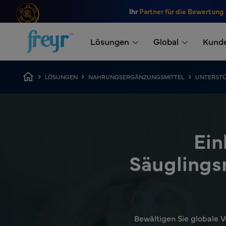
Zum Hauptinhalt springen
Ihr
Partner für die Bewertung
.
Lösungen
Global
Kund
Breadcrumb
LÖSUNGEN
NAHRUNGSERGÄNZUNGSMITTEL
UNTERSTÜ
Ein
Säuglings
Bewältigen Sie globale V