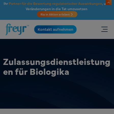
Zum Hauptinhalt springen
Ihr
Partner für die Bewertung regulatorischer Auswirkungen
, um
Veränderungen in die Tat umzusetzen
Ria in Aktion erleben
.
Kontakt aufnehmen
Zulassungsdienstleistung
en für Biologika