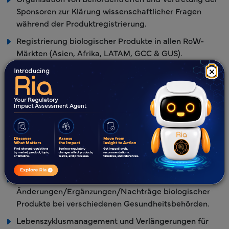
Sponsoren zur Klärung wissenschaftlicher Fragen
während der Produktregistrierung.
Registrierung biologischer Produkte in allen RoW-
Märkten (Asien, Afrika, LATAM, GCC & GUS).
Länderspezifische regulatorische Lückenanalyse für
×
die Registrierung des vorgesehenen biologischen
Produkts/Biosimilars.
Erstellung des Kerndossiers/Dossiererstellung in
länderspezifischen Formaten, notwendige
Unterstützung bei der Übersetzung des Dossiers in die
Landessprache und Management der behördlichen
Einreichungen.
Einreichungsunterstützung für CMC-
Änderungen/Ergänzungen/Nachträge biologischer
Produkte bei verschiedenen Gesundheitsbehörden.
Lebenszyklusmanagement und Verlängerungen für