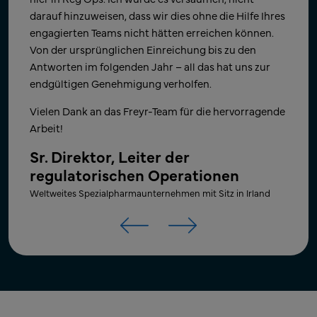
Unternehmens erreichen konnten. ​
darauf hinzuweisen, dass wir dies ohne die Hilfe Ihres
Direktor – Globale regulatorische
engagierten Teams nicht hätten erreichen können.
Angelegenheiten – Operatives
Nochmals vielen Dank, und wir freuen uns auf die
Von der ursprünglichen Einreichung bis zu den
Zusammenarbeit mit Ihrem Team beim nächsten
Geschäft
Antworten im folgenden Jahr – all das hat uns zur
Projekt!
Weltweit führendes Generika-Pharmaunternehmen mit Sitz
endgültigen Genehmigung verholfen.
in Indien
Senior Director für Geschäfts- und
Vielen Dank an das Freyr-Team für die hervorragende
Produktentwicklung​
Arbeit!
US-amerikanisches, führendes innovatives
Sr. Direktor, Leiter der
Pharmaunternehmen
regulatorischen Operationen
Weltweites Spezialpharmaunternehmen mit Sitz in Irland
Arzneimittel
Regulatory Affairs
USA
Arzneimittel
Regulatory Affairs
USA
Arzneimittel
Regulatory Affairs
USA
Arzneimittel
Regulatory Affairs
USA
Arzneimittel
Regulatory Affairs
Indien
Arzneimittel
Publikation
UK
Arzneimittel
Regulatory Affairs
USA
Arzneimittel
Regulatory Affairs
USA
Arzneimittel
Regulatory Affairs
USA
Arzneimittel
Regulatory Affairs
USA
Bitte übermitteln Sie dem Team, welch
Herzlichen Glückwunsch!!! ​
Vielen Dank für die großartige Unterstützung!​