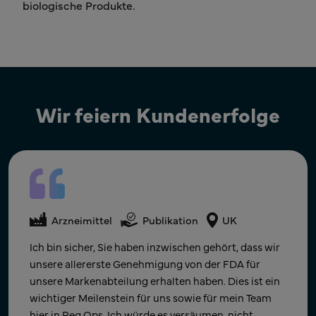
biologische Produkte.
Wir feiern Kundenerfolge
Arzneimittel
Regulatory Affairs
USA
Arzneimittel
Regulatory Affairs
Indien
Arzneimittel
Publikation
UK
Die ANDA-Bestätigung ist eingegangen! Vielen Dank
Vielen Dank für die rechtzeitige Unterstützung am
Ich bin sicher, Sie haben inzwischen gehört, dass wir
für Ihre harte Arbeit, Geduld und Unterstützung
Wochenende, die es uns ermöglichte, nach der
unsere allererste Genehmigung von der FDA für
unserer Arbeit in den letzten Monaten. Wir freuen
Benachrichtigung schnell erneut einzureichen. Dies
unsere Markenabteilung erhalten haben. Dies ist ein
uns sehr, dass wir den Zeitplan einhalten und ein
zeigt kontinuierlich Frey's Engagement für die
wichtiger Meilenstein für uns sowie für mein Team
wichtiges Unternehmensziel unseres jungen
Meilensteine unseres Unternehmens.
hier in Reg Ops. Ich würde es versäumen, nicht