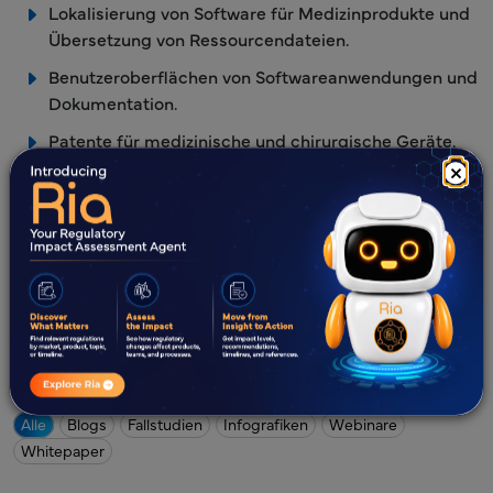
Lokalisierung von Software für Medizinprodukte und
Übersetzung von Ressourcendateien.
Benutzeroberflächen von Softwareanwendungen und
Dokumentation.
Patente für medizinische und chirurgische Geräte.
×
Allgemeine und wissenschaftliche Übersetzungen.
Übersetzung von Behördenrichtlinien, die in der
Landessprache veröffentlicht wurden.
Was gibt es Neues?
Alle
Blogs
Fallstudien
Infografiken
Webinare
Whitepaper