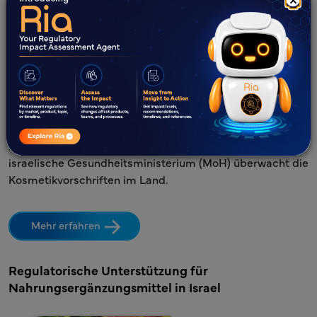
Der Aufstieg des Online-Handels und die wachsende
Präsenz großer globaler Marken treiben das Wachstum
des Kosmetikmarktes in Israel voran. Freyr unterstützt
Hersteller und Markeninhaber dabei, einen reibungslosen
Marktzugang zu erreichen, indem es die Einhaltung der
israelischen Kosmetikvorschriften sicherstellt. Das
israelische Gesundheitsministerium (MoH) überwacht die
Kosmetikvorschriften im Land.
Mehr erfahren
Regulatorische Unterstützung für
Nahrungsergänzungsmittel in Israel