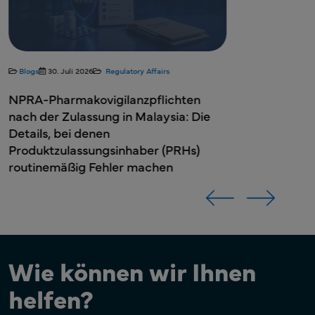
regulatorischen Operationen
reagieren.
reagieren.
Weltweites Spezialpharmaunternehmen mit Sitz in Irland
Was für ein großartiges Team Sie haben, Freyr.
Was für ein großartiges Team Sie haben, Freyr.
Lynne McGrath
Lynne McGrath
Blogs
30. Juli 2026
Regulatory Affairs
Regulierungsberater
Regulierungsberater
NPRA-Pharmakovigilanzpflichten
nach der Zulassung in Malaysia: Die
Details, bei denen
Produktzulassungsinhaber (PRHs)
routinemäßig Fehler machen
Wie können wir Ihnen
helfen?