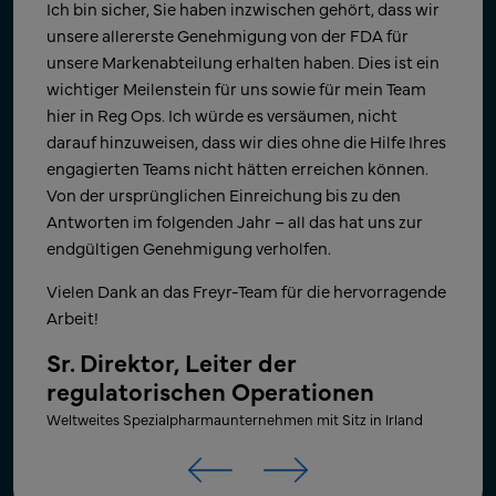
Die ANDA-Bestätigung ist eingegangen! Vielen Dank
Vielen Dank für die rechtzeitige Unterstützung am
Ich bin sicher, Sie haben inzwischen gehört, dass wir
für Ihre harte Arbeit, Geduld und Unterstützung
Wochenende, die es uns ermöglichte, nach der
unsere allererste Genehmigung von der FDA für
unserer Arbeit in den letzten Monaten. Wir freuen
Benachrichtigung schnell erneut einzureichen. Dies
unsere Markenabteilung erhalten haben. Dies ist ein
uns sehr, dass wir den Zeitplan einhalten und ein
zeigt kontinuierlich Frey's Engagement für die
wichtiger Meilenstein für uns sowie für mein Team
wichtiges Unternehmensziel unseres jungen
Meilensteine unseres Unternehmens.
hier in Reg Ops. Ich würde es versäumen, nicht
Unternehmens erreichen konnten. ​
darauf hinzuweisen, dass wir dies ohne die Hilfe Ihres
Direktor – Globale regulatorische
engagierten Teams nicht hätten erreichen können.
Angelegenheiten – Operatives
Nochmals vielen Dank, und wir freuen uns auf die
Von der ursprünglichen Einreichung bis zu den
Zusammenarbeit mit Ihrem Team beim nächsten
Geschäft
Antworten im folgenden Jahr – all das hat uns zur
Projekt!
Weltweit führendes Generika-Pharmaunternehmen mit Sitz
endgültigen Genehmigung verholfen.
in Indien
Senior Director für Geschäfts- und
Vielen Dank an das Freyr-Team für die hervorragende
Produktentwicklung​
Arbeit!
US-amerikanisches, führendes innovatives
Sr. Direktor, Leiter der
Pharmaunternehmen
regulatorischen Operationen
Weltweites Spezialpharmaunternehmen mit Sitz in Irland