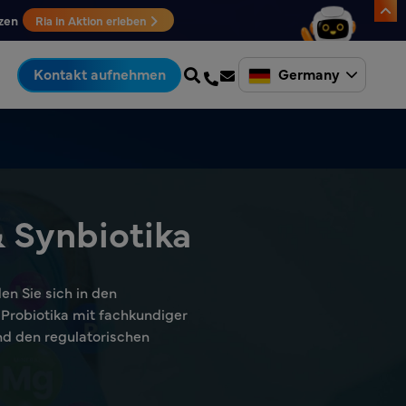
zen
Ria in Aktion erleben
Germany
Kontakt aufnehmen
& Synbiotika
en Sie sich in den
r Probiotika mit fachkundiger
nd den regulatorischen