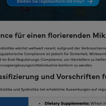
Bleiben Sie regelkonform mit Freyr!
ance für einen florierenden M
 Synbiotika wächst weltweit rasant, aufgrund der Verbrauche
gulatorische Compliance ist jedoch für Sicherheit, Wirksam
End-to-End-Regulierungs-Compliance, um Herstellern zu helfen
hrungsergänzungsmittelindustrie konform zu werden.
ssifizierung und Vorschriften 
Postbiotika und Synbiotika hat erhebliche Auswirkungen auf r