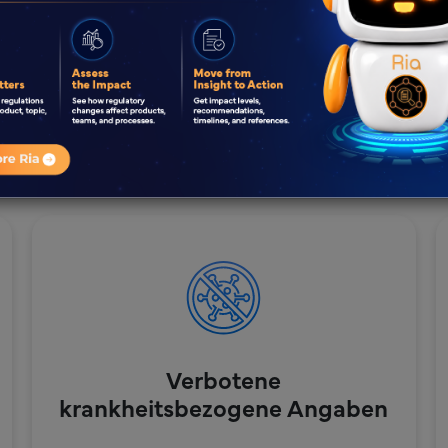
ika, Postbiotika und Synbiot
ulatorische Aspekte für Anga
Verbotene
krankheitsbezogene Angaben