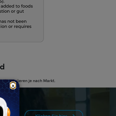
ld
tika variieren je nach Markt.
×
n für
Klicken Sie hier