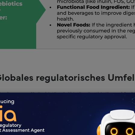
lobales regulatorisches Umfe
dingungen für Probiotika, Präbiotika, Postbiotika und Synbio
Wichtige regulatorische Aspekte nach Regio