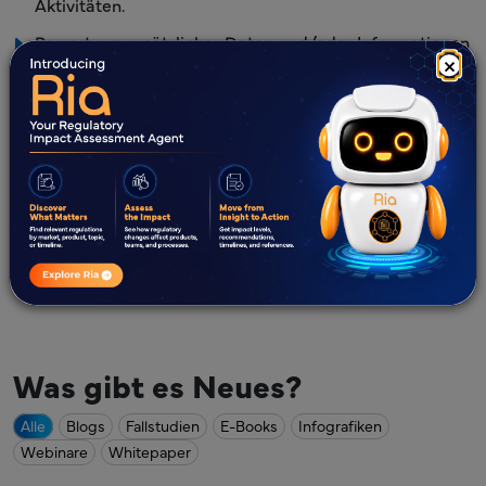
Aktivitäten.
Bewertung zusätzlicher Daten und/oder Informationen
×
sowie Identifizierung von Lücken.
Erstellung des Antwortpakets mit wissenschaftlichen
Begründungen und unterstützenden Dokumenten.
Korrespondenz mit der EMA/anderen EU-
Gesundheitsbehörden bezüglich
Verlängerungsanträgen und Verhandlungen über die
Strategie.
Was gibt es Neues?
Alle
Blogs
Fallstudien
E-Books
Infografiken
Webinare
Whitepaper