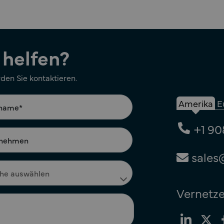
 helfen?
rden Sie kontaktieren.
Amerika
E
+1 90
sales
Vernetze