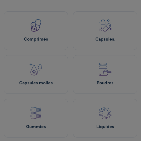
Comprimés
Capsules.
Capsules molles
Poudres
Gummies
Liquides