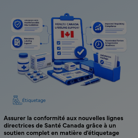
Étiquetage
Assurer la conformité aux nouvelles lignes
A
S
directrices de Santé Canada grâce à un
g
soutien complet en matière d'étiquetage
c