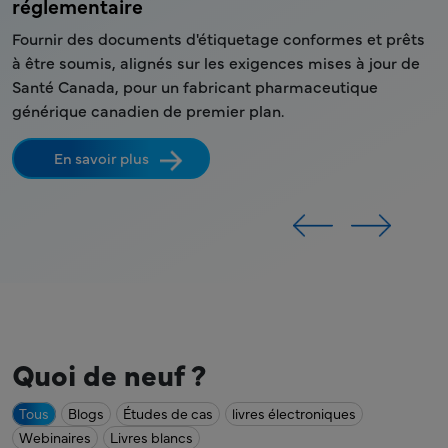
réglementaire
m
a
n
Fournir des documents d'étiquetage conformes et prêts
F
e
à être soumis, alignés sur les exigences mises à jour de
m
Santé Canada, pour un fabricant pharmaceutique
r
générique canadien de premier plan.
b
m
En savoir plus
Quoi de neuf ?
Tous
Blogs
Études de cas
livres électroniques
Webinaires
Livres blancs