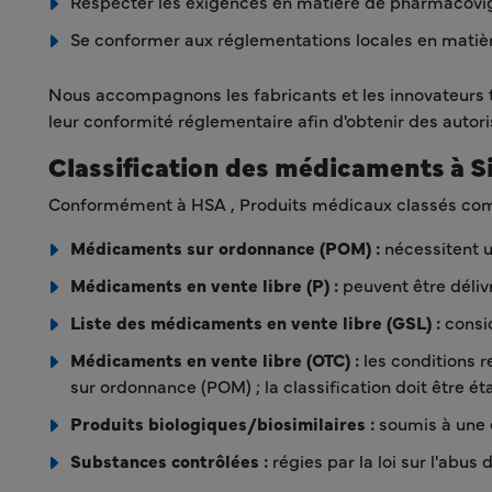
Respecter les exigences en matière de pharmacovig
Se conformer aux réglementations locales en matièr
Nous accompagnons les fabricants et les innovateurs to
leur conformité réglementaire afin d'obtenir des autori
Classification des médicaments à 
Conformément à HSA , Produits médicaux classés com
Médicaments sur ordonnance (POM) :
nécessitent u
Médicaments en vente libre (P) :
peuvent être déli
Liste des médicaments en vente libre (GSL) :
consid
Médicaments en vente libre (OTC) :
les conditions r
sur ordonnance (POM) ; la classification doit être
Produits biologiques/biosimilaires :
soumis à une é
Substances contrôlées :
régies par la loi sur l'abus