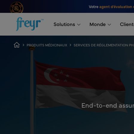
Passer au contenu principal
Votre
agent d'évaluation 
.
Solutions
Monde
Client
Fil d'Ariane
PRODUITS MÉDICINAUX
SERVICES DE RÉGLEMENTATION P
End-to-end assur