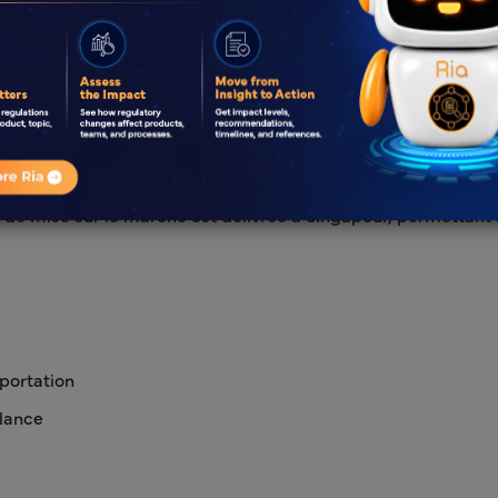
vés par les organismes de référence)
s exigences en matière de documentation dans le cadre de l
 de mise sur le marché est délivrée à Singapour, permettant a
mportation
ilance