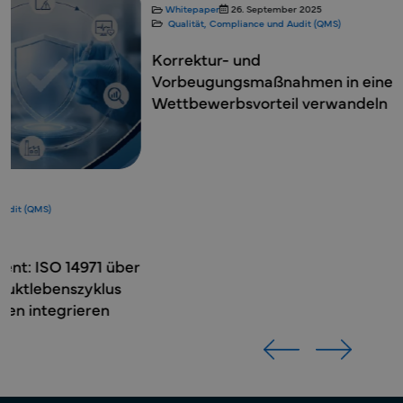
Blogs
2. Septemb
Qualität, Complian
Beschwerdem
Vigilanz bei 
strategischer
ISO 13485:201
Whitepaper
26. September 2025
Qualität, Compliance und Audit (QMS)
Korrektur- und
Vorbeugungsmaßnahmen in einen
Wettbewerbsvorteil verwandeln