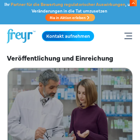
Zum Hauptinhalt springen
Ihr
Partner für die Bewertung regulatorischer Auswirkungen
, um
Veränderungen in die Tat umzusetzen
Ria in Aktion erleben
.
Kontakt aufnehmen
Veröffentlichung und Einreichung