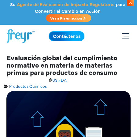
Saltar al contenido principal
Su
Agente de Evaluación de Impacto Regulatorio
para
Convertir el Cambio en Acción
Vea a Ria en acción
.
Contáctenos
Evaluación global del cumplimiento
normativo en materia de materias
primas para productos de consumo
US FDA
Productos Químicos