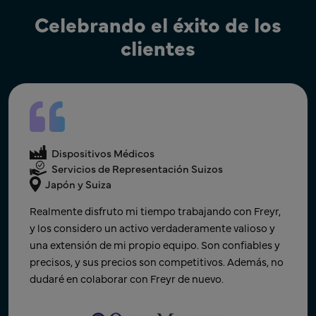
Celebrando el éxito de los
clientes
Dispositivos Médicos
Apoyo UKRP
Dispositivos Médicos
Dispositivos Médicos
Reino Unido
Registro y soporte de LR
Global
Servicios de Representación Suizos
Japón y Suiza
FREYR nos ha acompañado en el registro de varios
Freyr ha sido un socio indispensable para lograr una
productos en el mercado del Reino Unido. Siempre
Realmente disfruto mi tiempo trabajando con Freyr,
rápida escalabilidad global para nuestro negocio de
han respondido rápidamente, atentos a nuestras
y los considero un activo verdaderamente valioso y
Software como Dispositivo Médico (SaMD). Como
necesidades, una gran fuente de información y
una extensión de mi propio equipo. Son confiables y
startup, adquirir experiencia en regulaciones
apoyo reglamentario. El precio es razonable en
precisos, y sus precios son competitivos. Además, no
mundiales es prohibitivamente caro. Los precios
comparación con otros proveedores de servicios
dudaré en colaborar con Freyr de nuevo.
competitivos y los servicios personalizados de Freyr
similares. Apreciamos especialmente los informes de
nos permitieron obtener esa experiencia a una
estado trimestrales y anuales personalizados que
fracción del costo de los recursos a tiempo