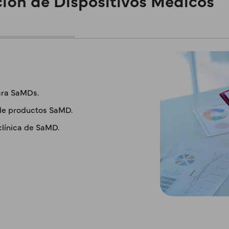
ación de Dispositivos Médicos
para SaMDs.
de productos SaMD.
clínica de SaMD.