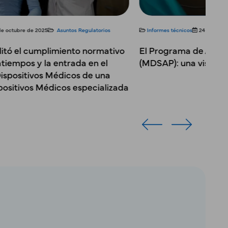
mes técnicos
24 de septiembre de 2025
Asuntos Regulatorios
Informes técn
ograma de Auditoría Dispositivos Médicos
Integració
P): una visión general
sistemas d
dispositi
estratégic