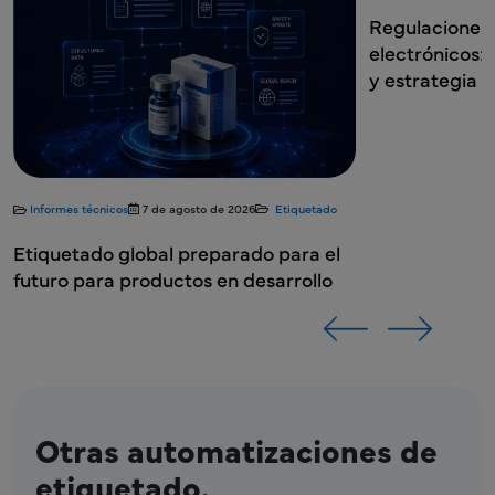
Regulaciones globale
electrónicos: Requis
y estrategia de im
rmes técnicos
7 de agosto de 2026
Etiquetado
uetado global preparado para el
ro para productos en desarrollo
Otras automatizaciones de
etiquetado.