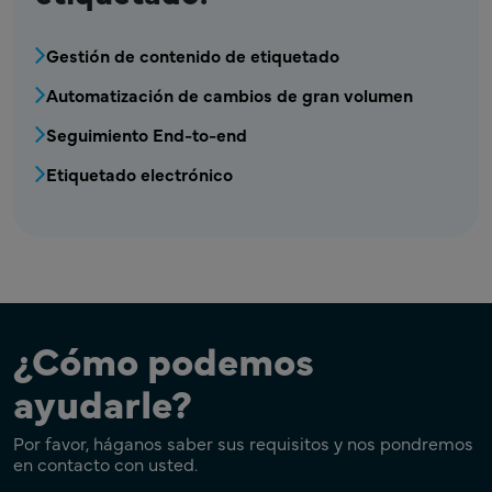
MPR - Etiquetado - Menú de automatización 
Gestión de contenido de etiquetado
Automatización de cambios de gran volumen
Seguimiento End-to-end
Etiquetado electrónico
¿Cómo podemos
ayudarle?
Por favor, háganos saber sus requisitos y nos pondremos
en contacto con usted.