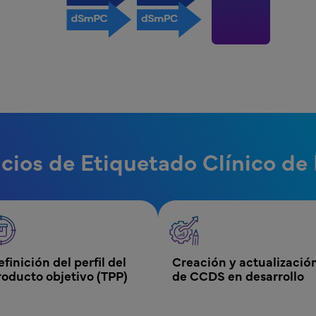
icios de Etiquetado Clínico de 
nico
finición del perfil del 
Creación y actualización
roducto objetivo (TPP)
de CCDS en desarrollo