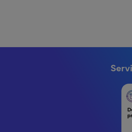
Serv
MPR - Etiquetado - Menú de etiquetado clí
De
p