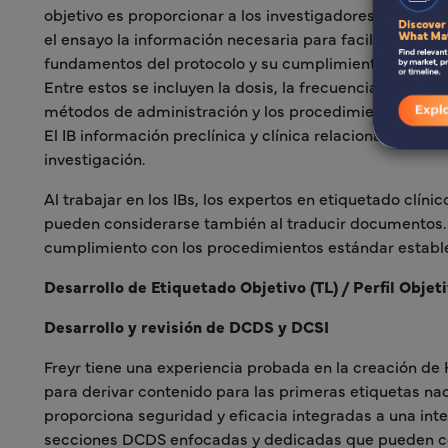
objetivo es proporcionar a los investigadores y al res
el ensayo la información necesaria para facilitar su c
fundamentos del protocolo y su cumplimiento de much
Entre estos se incluyen la dosis, la frecuencia o el inte
métodos de administración y los procedimientos de se
El IB información preclínica y clínica relacionada con 
investigación.
Al trabajar en los IBs, los expertos en etiquetado clín
pueden considerarse también al traducir documentos. Ad
cumplimiento con los procedimientos estándar estable
Desarrollo de Etiquetado Objetivo (TL) / Perfil Objet
Desarrollo y revisión de DCDS y DCSI
Freyr tiene una experiencia probada en la creación de 
para derivar contenido para las primeras etiquetas nac
proporciona seguridad y eficacia integradas a una in
secciones DCDS enfocadas y dedicadas que pueden colo