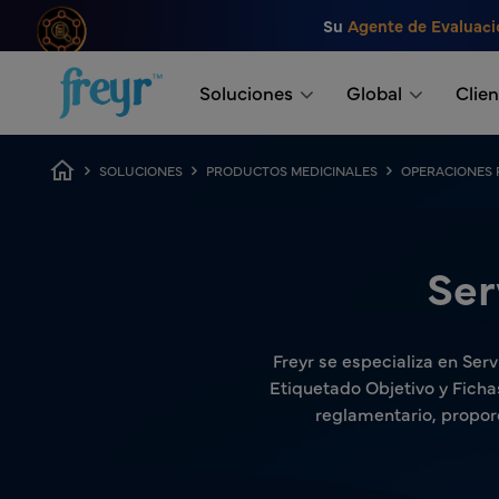
Saltar al contenido principal
Su
Agente de Evaluaci
.
Soluciones
Global
Clien
Ruta de navegación
SOLUCIONES
PRODUCTOS MEDICINALES
OPERACIONES 
Ser
Freyr se especializa en Serv
Etiquetado Objetivo y Ficha
reglamentario, propor