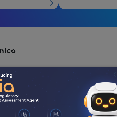
ínico
, redacción y revisión de
fase clínica de nuestros
a más básica de
or o al médico responsable
 o la intervención. Su