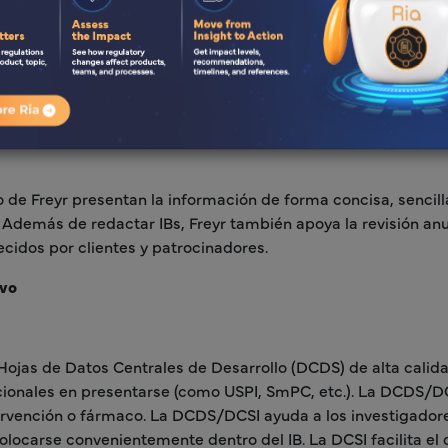
to de personas implicadas en
omprensión de los
os de sus aspectos clave.
rvalo de administración, los
guimiento de la seguridad.
un fármaco en fase de
ico de Freyr presentan la información de forma concisa, sencil
emás de redactar IBs, Freyr también apoya la revisión anual 
cidos por clientes y patrocinadores.
ivo
Hojas de Datos Centrales de Desarrollo (DCDS) de alta calida
ionales en presentarse (como USPI, SmPC, etc.). La DCDS/DCSI
tervención o fármaco. La DCDS/DCSI ayuda a los investigador
carse convenientemente dentro del IB. La DCSI facilita el 