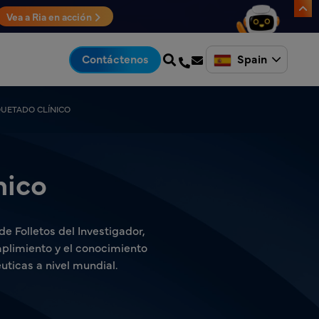
Vea a Ria en acción
Spain
Contáctenos
QUETADO CLÍNICO
nico
de Folletos del Investigador,
mplimiento y el conocimiento
ticas a nivel mundial.