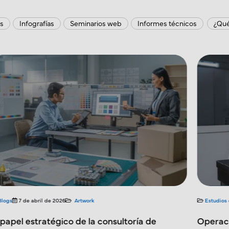
os
Infografías
Seminarios web
Informes técnicos
¿Qué
Estudios de caso
6 de febrero de 2026
Artwork
Estud
Operaciones de Artwork de Empaque para una
AUDI