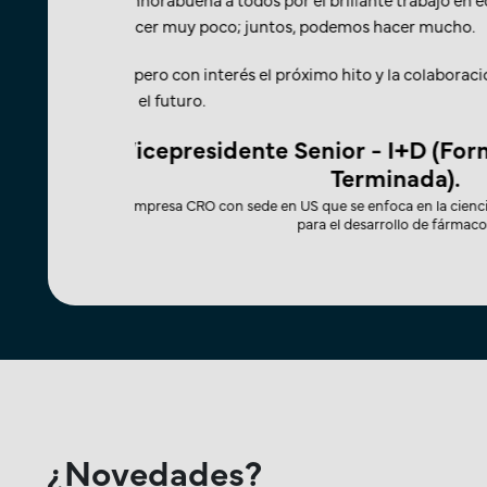
discrepancias y elementos que requieren aten
uevos proyectos
Espero con interés trabajar con el resto del e
poder ofrecer comentarios y espero que este 
armacéutica
Realmente creo que nos ayuda a construir un 
Director Asoc
ería de materiales
La empresa farmacéutica más grande a nive
¿Novedades?