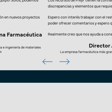
ción.
apreciamos su increíble dedicació
Asuntos Regulatori
quipo; estoy agradecido de
intercambio sea frecuente.
Empresa CRO con sede en US que se en
para el de
equipo sólido y capaz.
iado
l mundial con sede en US