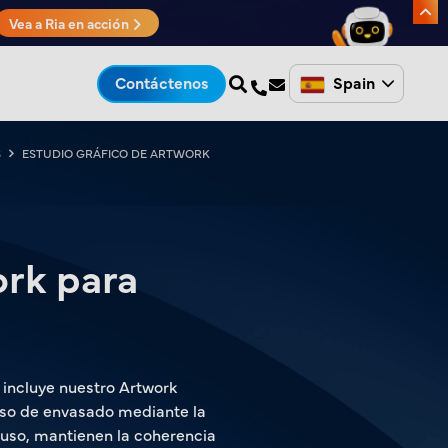
Vea a Ria en acción
Spain
Contáctenos
S
ESTUDIO GRÁFICO DE ARTWORK
rk para
e incluye nuestro Artwork
ceso de envasado mediante la
uso, mantienen la coherencia