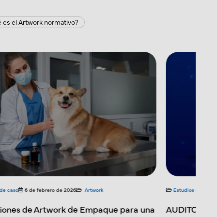
 es el Artwork normativo?
ios de caso
22 de enero de 2026
Artwork
Blogs
13 de
TORÍA DE CUMPLIMIENTO DE
Artwork y 