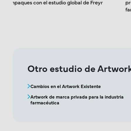
procesos de Artwork en la industria
farmacéutica
Otro estudio de Artwor
MPR - Bloque de Menú del Estudio de
Cambios en el Artwork Existente
Artwork de marca privada para la industria
farmacéutica