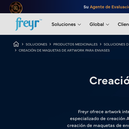
Saltar al contenido principal
Su
Agente de Evaluaci
.
Soluciones
Global
Clien
Ruta de navegación
SOLUCIONES
PRODUCTOS MEDICINALES
SOLUCIONES 
CREACIÓN DE MAQUETAS DE ARTWORK PARA ENVASES
Creaci
Freyr ofrece artwork int
especializado de creación A
creación de maquetas de env