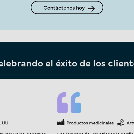
Contáctenos hoy
lebrando el éxito de los clien
EE. UU.
Productos medicinales
señalar problemas,
Muchas gracias por su amplio ap