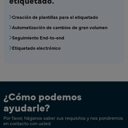
etiquetado.
MPR - Etiquetado - Menú de automatización 
Creación de plantillas para el etiquetado
Automatización de cambios de gran volumen
Seguimiento End-to-end
Etiquetado electrónico
¿Cómo podemos
ayudarle?
Por favor, háganos saber sus requisitos y nos pondremos
en contacto con usted.