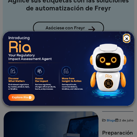
de automatización de Freyr
Asóciese con Freyr
×
¿Novedades?
Todos
Blogs
Estudios de caso
Libros electrónicos
Seminarios web
Informes técnicos
Qué es el Etiquetado Reglamentario
Blogs
2 de julio 
Preparación p