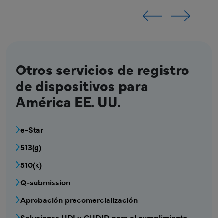
Otros servicios de registro
de dispositivos para
América EE. UU.
MDV - Bloque de menú de registro de disposi
e-Star
513(g)
510(k)
Q-submission
Aprobación precomercialización
Soluciones UDI y GUDID para el cumplimiento