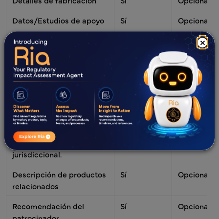
Detalles de fabricación
Sí
Opcional
Datos/Estudios de apoyo
Sí
Opcional
Descripción de cómo un
Sí
Sí
×
producto logra sus
efectos
terapéuticos/diagnósticos
previstos
Análisis de clasificación,
Sí
Opcional
modo de acción principal
(PMOA), si es un producto
combinado y asignación
jurisdiccional.
Descripción de productos
Sí
Opcional
relacionados
Recomendación del
Sí
Opcional
patrocinador