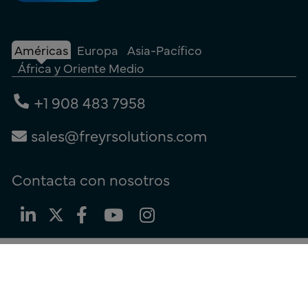
Américas
Europa
Asia-Pacífico
África y Oriente Medio
+1 908 483 7958
sales@freyrsolutions.com
Contacta con nosotros
Términos de uso
|
Política de privacidad
|
Política de cookies
© Copyright 2026
Freyr.
Todos los derechos reservados.