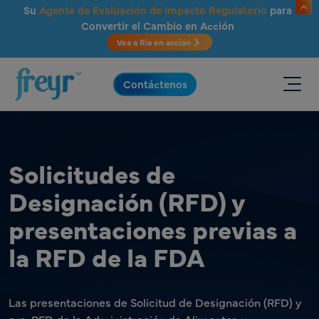
Saltar al contenido principal
Su
Agente de Evaluación de Impacto Regulatorio
para
Convertir el Cambio en Acción
Vea a Ria en acción
.
Contáctenos
Solicitudes de
Designación (RFD) y
presentaciones previas a
la RFD de la FDA
Las presentaciones de Solicitud de Designación (RFD) y