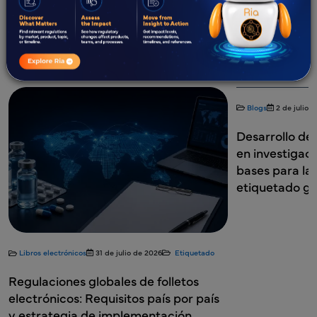
Todos
Blogs
Estudios de caso
Libros electrónicos
Seminarios web
Informes técnicos
Qué es el Etiquetado Reglamentario
Blogs
2 de julio 
Desarrollo d
en investigaci
bases para la
etiquetado gl
Libros electrónicos
31 de julio de 2026
Etiquetado
Regulaciones globales de folletos
electrónicos: Requisitos país por país
y estrategia de implementación