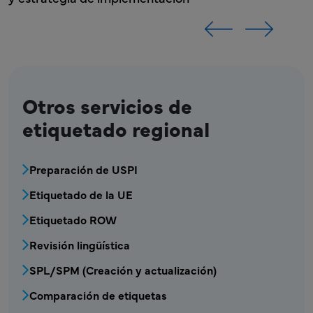
Otros servicios de
etiquetado regional
Bloque de menú de servicios de etiquetado 
Preparación de USPI
Etiquetado de la UE
Etiquetado ROW
Revisión lingüística
SPL/SPM (Creación y actualización)
Comparación de etiquetas