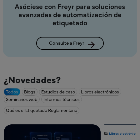
Asóciese con Freyr para soluciones
avanzadas de automatización de
etiquetado
Consulte a Freyr
¿Novedades?
Todos
Blogs
Estudios de caso
Libros electrónicos
Seminarios web
Informes técnicos
Qué es el Etiquetado Reglamentario
Libros electrónicos
31 de julio de 2026
Etiquetado
Blogs
2 de ju