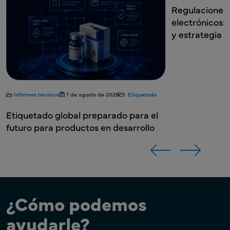
Regulaciones globales de folletos
Desarrollo
electrónicos: Requisitos país por país
en investig
y estrategia de implementación
bases para 
etiquetado 
o
l
¿Cómo podemos
ayudarle?