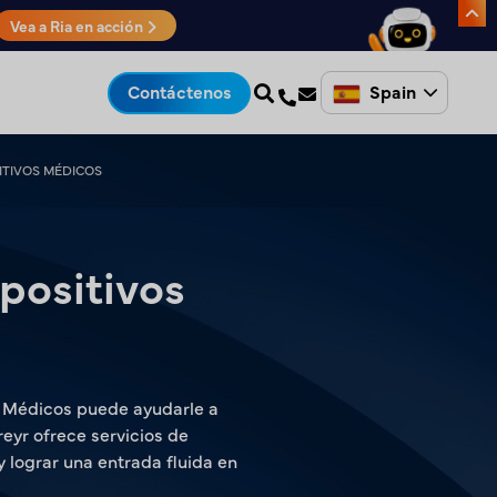
Vea a Ria en acción
Spain
Contáctenos
ITIVOS MÉDICOS
positivos
s Médicos puede ayudarle a
reyr ofrece servicios de
 lograr una entrada fluida en