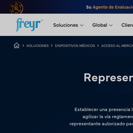
Saltar al contenido principal
Su
Agente de Evaluaci
.
Soluciones
Global
Clien
Ruta de navegación
SOLUCIONES
DISPOSITIVOS MÉDICOS
ACCESO AL MERC
Represen
Establecer una presencia 
agilizar la vía reglame
representante autorizado par