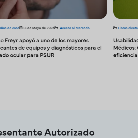
Libros electrónicos
5 de mayo de 2025
Acceso al Mercado
Estud
Usabilidad en el desarrollo de Dispositivos
Cómo
Médicos: Garantizando la seguridad, la
obten
eficiencia y el cumplimiento
Heal
esentante Autorizado