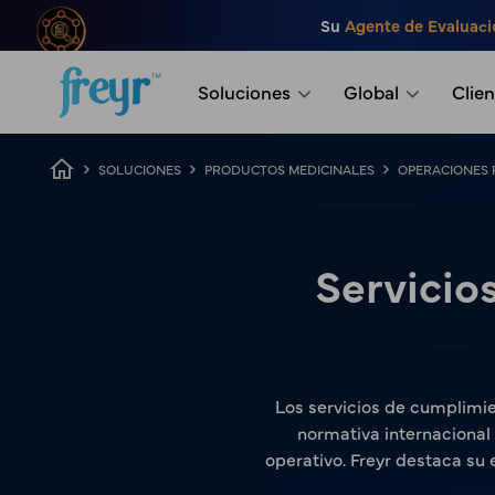
Saltar al contenido principal
Su
Agente de Evaluaci
.
Soluciones
Global
Clien
Ruta de navegación
SOLUCIONES
PRODUCTOS MEDICINALES
OPERACIONES 
Servicio
Los servicios de cumplimi
normativa internacional
operativo. Freyr destaca su 