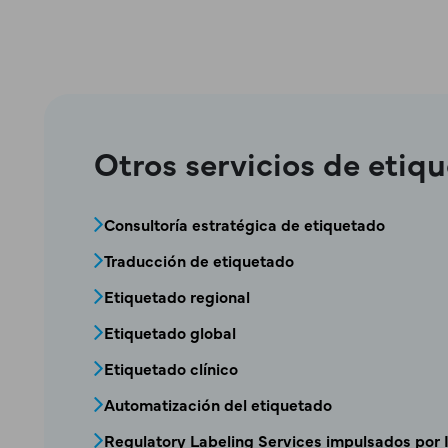
Otros servicios de etiq
MPR - Bloque de menú de etiquetado
Consultoría estratégica de etiquetado
Traducción de etiquetado
Etiquetado regional
Etiquetado global
Etiquetado clínico
Automatización del etiquetado
Regulatory Labeling Services impulsados por 