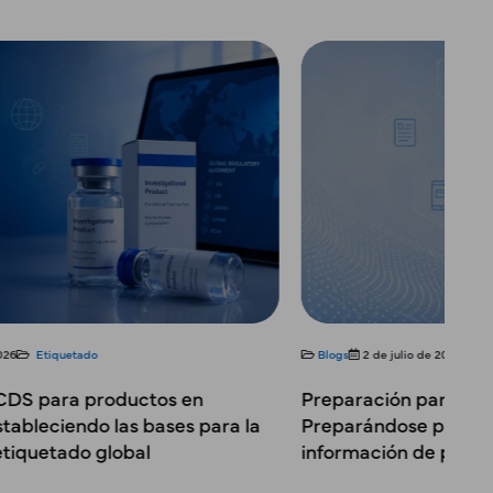
s
2 de julio de 2026
Etiquetado
Blogs
15 de
ración para el Etiquetado Digital:
Etiquetad
arándose para la próxima generación de
complejida
rmación de productos
de vida de