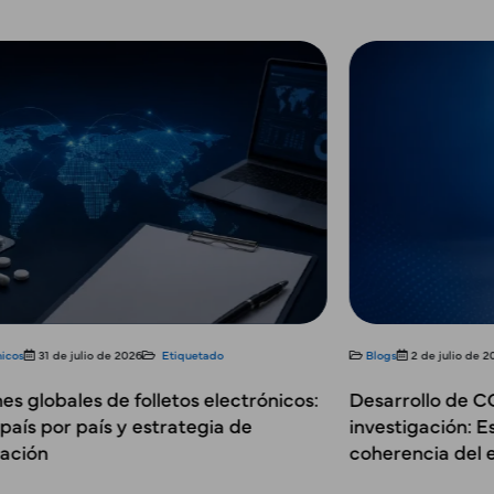
Blogs
2 de julio de 2026
Etiquetado
Blog
Desarrollo de CCDS para productos en
Prepa
investigación: Estableciendo las bases para la
Prep
coherencia del etiquetado global
info