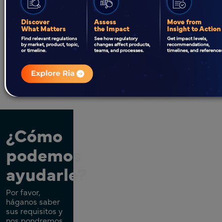
–
500081,
India
Envíanos una
solicitud
¿Cómo
podemos
ayudarle?
Por favor,
háganos saber
sus requisitos y
nos pondremos