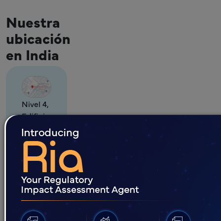
Nuestra
ubicación
en India
Nivel 4,
Edificio
n.º H-
08,
Phoenix
SEZ,
HITEC
City 2,
Gachibowli,
Hyderabad