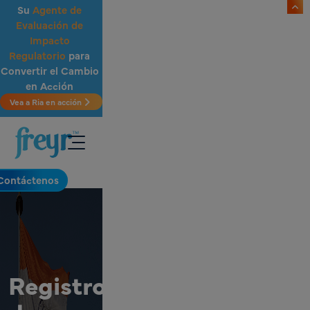
Saltar al contenido principal
Su
Agente de
Evaluación de
Impacto
.
Regulatorio
para
Convertir el Cambio
en Acción
Vea a Ria en acción
Contáctenos
Registro