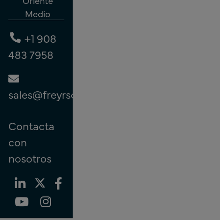
Oriente
Medio
+1 908
483 7958
sales@freyrsolutions.com
Contacta
con
nosotros