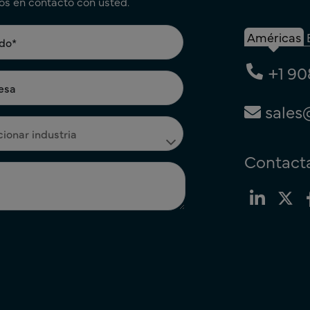
os en contacto con usted.
Américas
+1 90
sales
Contacta