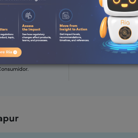
mentaria química basada
Apoyo para las complejid
Un enfoque estructurado 
escenarios multimercado
cia práctica en todo el
Tiempos de respuesta ráp
Consumidor.
apur