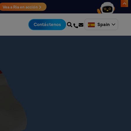
Vea a Ria en acción
Spain
Contáctenos