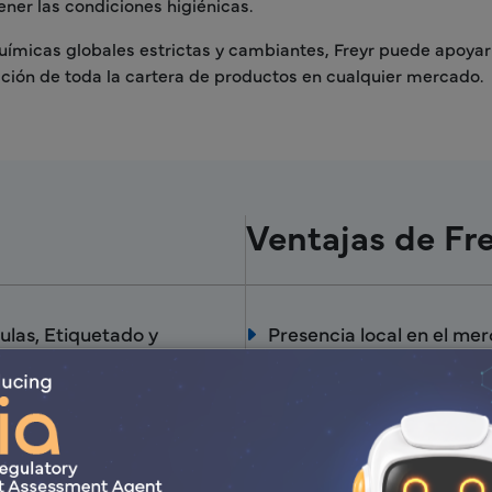
ner las condiciones higiénicas.
uímicas globales estrictas y cambiantes, Freyr puede apoyar
ación de toda la cartera de productos en cualquier mercado.
Ventajas de Fr
ulas, Etiquetado y
Presencia local en el me
relevantes.
tro de productos en la
Asesoramiento reglamen
Navegue fácilmente por l
Reglamentarias.